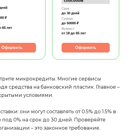
способом
 дней
Срок:
до 30 дней
00 ₽
Сумма:
:
до 50000 ₽
о 65 лет
Возраст:
от 18
до 65 лет
Оформить
Оформить
отрите микрокредиты. Многие сервисы
одя средства на банковский пластик. Главное –
крытыми условиями.
вки: они могут составлять от 0.5% до 1.5% в
 под 0% на срок до 30 дней. Проверяйте
рганизации – это законное требование.