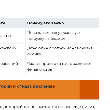
ёте
Почему это важно
Показывает вашу реальную
счетах
нагрузку на бюджет
 каждому
Даже один пропуск может снизить
оценку
обращений
Частые проверки настораживают
финансистов
тории и отказа реальные
, который вы погасили, но он всё ещё висит, –