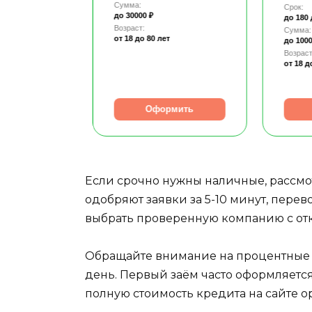
Сумма:
Срок:
до 30000 ₽
до 180
Возраст:
Сумма:
от 18
до 80 лет
до 1000
т
Возраст
от 18
д
рмить
Оформить
Если срочно нужны наличные, рассм
одобряют заявки за 5-10 минут, перев
выбрать проверенную компанию с от
Обращайте внимание на процентные ста
день. Первый заём часто оформляется
полную стоимость кредита на сайте о