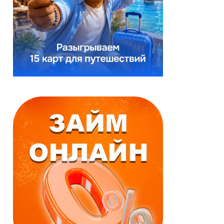
Реклама
Реклама
Займ онлайн
Займ онлайн
Моментальное
Выгодные условия
одобрение
За 15 минут
Первый заём
По паспорту и
бесплатно
телефону
Деньги зачисляются
Срок:
в течение нескольких
до 18 недель
минут.
Сумма:
до 60000 ₽
Срок:
Возраст:
до 25 дней
от 18
до 71 лет
Сумма:
до 50000 ₽
Возраст:
от 18
до 65 лет