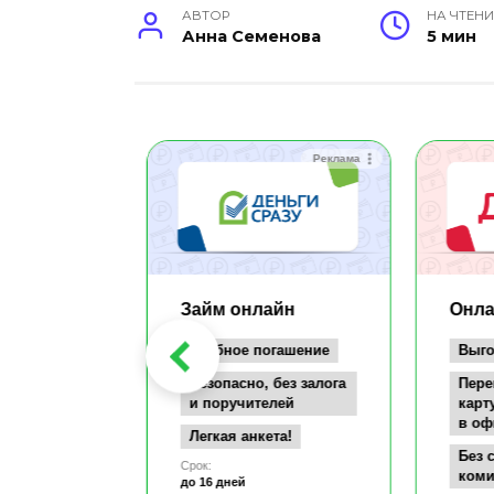
АВТОР
НА ЧТЕНИ
Анна Семенова
5 мин
Реклама
Реклама
айн
Займ онлайн
Онла
заём всего
Удобное погашение
Выго
т
Безопасно, без залога
Пере
документов
и поручителей
карт
в оф
а карту
Легкая анкета!
се
Без 
Срок:
коми
до 16 дней