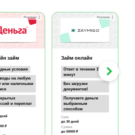
Реклама
Реклама
йн займ
Займ онлайн
дные условия
Ответ в течении 10
минут
воды на любую
у или наличными
Без загрузки
исе
документов!
скрытых
Получаете деньги
ссий и переплат
выбранным
способом
 дней
Срок:
до 30 дней
00 ₽
Сумма:
:
до 50000 ₽