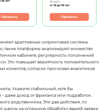
о 65 лет
Возраст:
от 18
до 65 лет
Оформить
Оформить
меняют адаптивные скоринговые системы.
о, такие платформы анализируют множество
в личном кабинете, регулярность пополнений
кси. Это повышает вероятность положительного
вых клиентов, согласно прогнозам аналитиков
еты. Укажите стабильный, хотя бы
– даже доход от фриланса или подработок.
кого родственника. Эти два действия, по
т шансы на успешную обработку вашей заявки