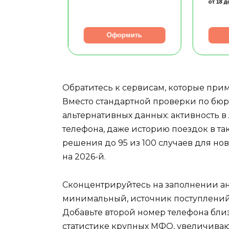
от 18
д
рмить
Оформить
Обратитесь к сервисам, которые при
Вместо стандартной проверки по бюр
альтернативных данных: активность 
телефона, даже историю поездок в та
решения до 95 из 100 случаев для но
на 2026-й.
Сконцентрируйтесь на заполнении анк
минимальный, источник поступлений 
Добавьте второй номер телефона близ
статистике крупных МФО, увеличиваю