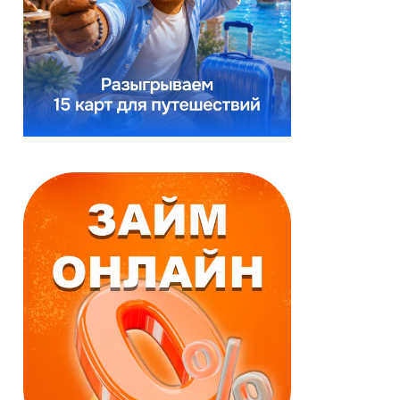
Реклама
Реклама
Займ онлайн
Займ онлайн
Моментальное
Выгодные условия
одобрение
За 15 минут
Первый заём
По паспорту и
бесплатно
телефону
Деньги зачисляются
Срок:
в течение нескольких
до 18 недель
минут.
Сумма:
до 60000 ₽
Срок:
Возраст:
до 25 дней
от 18
до 71 лет
Сумма:
до 50000 ₽
Возраст:
от 18
до 65 лет