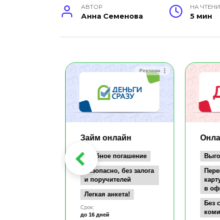
АВТОР
НА ЧТЕНИ
Анна Семенова
5 мин
Реклама
Реклама
айн
Займ онлайн
Онла
заём всего
Удобное погашение
Выго
т
Безопасно, без залога
Пере
документов
и поручителей
карт
в оф
а карту
Легкая анкета!
се
Без 
Срок:
коми
до 16 дней