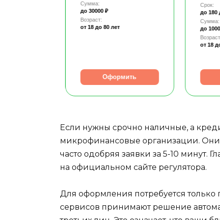
Сумма:
Срок:
до 30000 ₽
до 180
Возраст:
Сумма:
от 18
до 80 лет
до 1000
т
Возраст
от 18
д
рмить
Оформить
Если нужны срочно наличные, а кред
микрофинансовые организации. Они 
часто одобряя заявки за 5-10 минут. 
на официальном сайте регулятора.
Для оформления потребуется только п
сервисов принимают решение автома