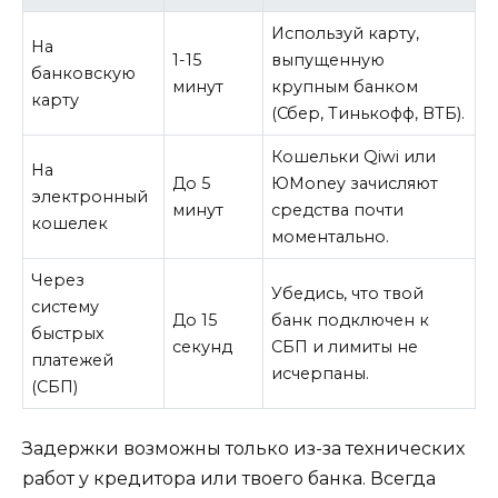
Используй карту,
На
1-15
выпущенную
банковскую
минут
крупным банком
карту
(Сбер, Тинькофф, ВТБ).
Кошельки Qiwi или
На
До 5
ЮMoney зачисляют
электронный
минут
средства почти
кошелек
моментально.
Через
Убедись, что твой
систему
До 15
банк подключен к
быстрых
секунд
СБП и лимиты не
платежей
исчерпаны.
(СБП)
Задержки возможны только из-за технических
работ у кредитора или твоего банка. Всегда