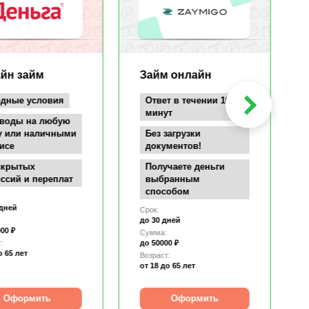
йн займ
Займ онлайн
дные условия
Ответ в течении 10
минут
воды на любую
у или наличными
Без загрузки
исе
документов!
скрытых
Получаете деньги
ссий и переплат
выбранным
способом
 дней
Срок:
до 30 дней
00 ₽
Сумма:
:
до 50000 ₽
о 65 лет
Возраст:
от 18
до 65 лет
Оформить
Оформить