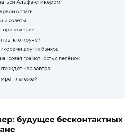
ваться Альфа-стикером
первой оплаты
ки и советы
з приложение
тов: кто круче?
тикерами других банков
нансовая грамотность с пелёнок
то ждёт нас завтра
мире платежей
ер: будущее бесконтактных
мане