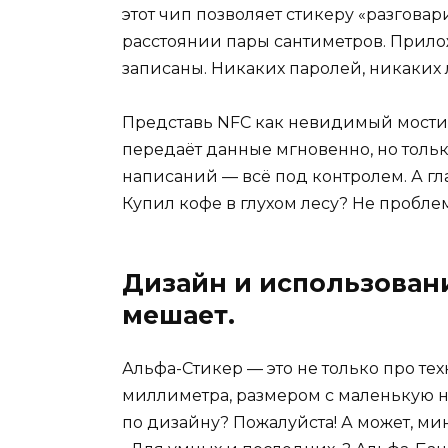
этот чип позволяет стикеру «разгова
расстоянии пары сантиметров. Прило
записаны. Никаких паролей, никаки
Представь NFC как невидимый мостик
передаёт данные мгновенно, но тольк
написаний — всё под контролем. А гла
Купил кофе в глухом лесу? Не проблем
Дизайн и использовани
мешает.
Альфа-Стикер — это не только про тех
миллиметра, размером с маленькую на
по дизайну? Пожалуйста! А может, 