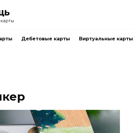
щь
 карты
арты
Дебетовые карты
Виртуальные карты
икер