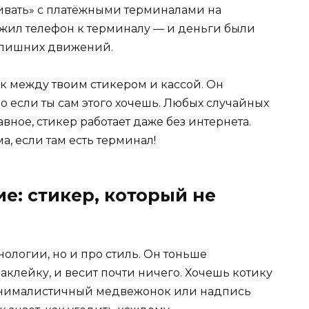
ривать» с платёжными терминалами на
жил телефон к терминалу — и деньги были
х лишних движений.
 между твоим стикером и кассой. Он
о если ты сам этого хочешь. Любых случайных
вное, стикер работает даже без интернета.
а, если там есть терминал!
е: стикер, который не
нологии, но и про стиль. Он тоньше
клейку, и весит почти ничего. Хочешь котику
минималистичный медвежонок или надпись