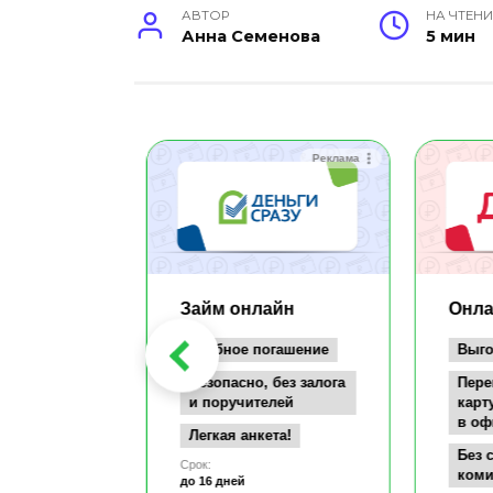
АВТОР
НА ЧТЕНИ
Анна Семенова
5 мин
Реклама
Реклама
айн
Займ онлайн
Онла
заём всего
Удобное погашение
Выго
т
Безопасно, без залога
Пере
документов
и поручителей
карт
в оф
а карту
Легкая анкета!
се
Без 
Срок:
коми
до 16 дней