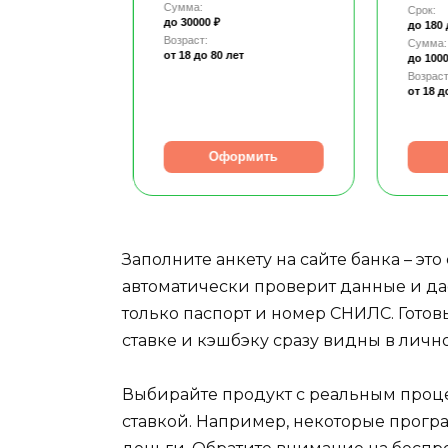
Сумма:
Срок:
до 30000 ₽
до 180
Возраст:
Сумма:
от 18
до 80 лет
до 1000
т
Возраст
от 18
д
рмить
Оформить
Заполните анкету на сайте банка – э
автоматически проверит данные и да
только паспорт и номер СНИЛС. Гото
ставке и кэшбэку сразу видны в личн
Выбирайте продукт с реальным процен
ставкой. Например, некоторые прогр