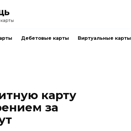
щь
 карты
арты
Дебетовые карты
Виртуальные карты
итную карту
рением за
ут