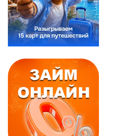
Реклама
Реклама
Займ онлайн
Займ онлайн
Моментальное
Выгодные условия
одобрение
За 15 минут
Первый заём
По паспорту и
бесплатно
телефону
Деньги зачисляются
Срок:
в течение нескольких
до 18 недель
минут.
Сумма:
до 60000 ₽
Срок:
Возраст:
до 25 дней
от 18
до 71 лет
Сумма:
до 50000 ₽
Возраст:
от 18
до 65 лет