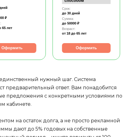
способом
 дней
Срок:
до 30 дней
00 ₽
Сумма:
:
до 50000 ₽
о 65 лет
Возраст:
от 18
до 65 лет
Оформить
Оформить
то единственный нужный шаг. Система
ст предварительный ответ. Вам понадобится
вые предложения с конкретными условиями по
ом кабинете.
том на остаток долга, а не просто рекламной
аммы дают до 5% годовых на собственные