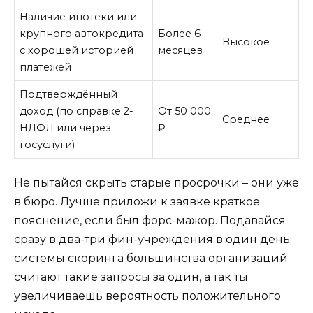
Наличие ипотеки или
крупного автокредита
Более 6
Высокое
с хорошей историей
месяцев
платежей
Подтверждённый
доход (по справке 2-
От 50 000
Среднее
НДФЛ или через
₽
госуслуги)
Не пытайся скрыть старые просрочки – они уже
в бюро. Лучше приложи к заявке краткое
пояснение, если был форс-мажор. Подавайся
сразу в два-три фин-учреждения в один день:
системы скоринга большинства организаций
считают такие запросы за один, а так ты
увеличиваешь вероятность положительного