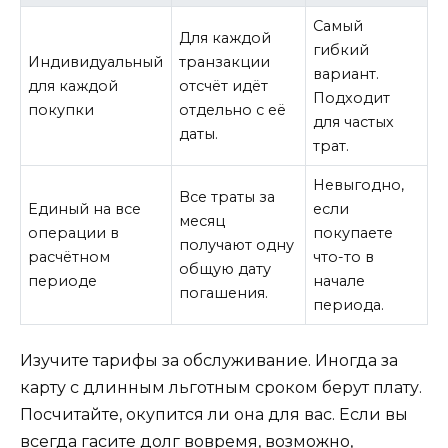
Самый
Для каждой
гибкий
Индивидуальный
транзакции
вариант.
для каждой
отсчёт идёт
Подходит
покупки
отдельно с её
для частых
даты.
трат.
Невыгодно,
Все траты за
Единый на все
если
месяц
операции в
покупаете
получают одну
расчётном
что-то в
общую дату
периоде
начале
погашения.
периода.
Изучите тарифы за обслуживание. Иногда за
карту с длинным льготным сроком берут плату.
Посчитайте, окупится ли она для вас. Если вы
всегда гасите долг вовремя, возможно,