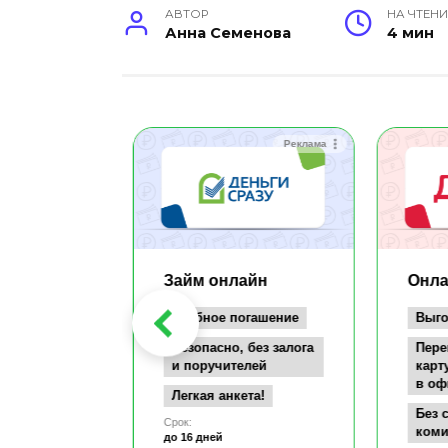
АВТОР
НА ЧТЕНИ
Анна Семенова
4 мин
Реклама
Реклама
айн
Займ онлайн
Онла
заём всего
Удобное погашение
Выго
т
Безопасно, без залога
Пере
документов
и поручителей
карт
в оф
а карту
Легкая анкета!
се
Без 
Срок:
коми
до 16 дней