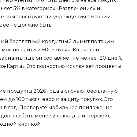
 «Мир Premium» от ВТБ дает 3% на все покупки
няет 5% в категориях «Развлечения» и
, не компенсируют ли учреждения высокий
 ее не должно быть.
ний бесплатный кредитный лимит по таким
 можно найти и 600+ тысяч. Ключевой
арианты, где он составляет не менее 120 дней,
фа-Карты». Это полностью исключает проценты
ие продукты 2026 года включают бесплатную
м до 100 тысяч евро и защиту покупок. Это
ей в год. Проверьте мобильное приложение
должна быть менее 2 секунд, а интерфейс –
 одной кнопкой.