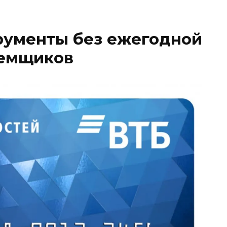
рументы без ежегодной
аемщиков