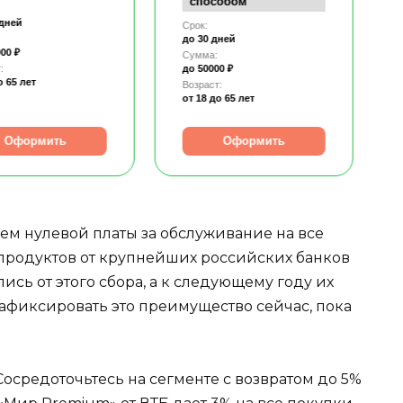
способом
 дней
Срок:
до 30 дней
00 ₽
Сумма:
:
до 50000 ₽
о 65 лет
Возраст:
от 18
до 65 лет
Оформить
Оформить
ием нулевой платы за обслуживание на все
 продуктов от крупнейших российских банков
лись от этого сбора, а к следующему году их
 зафиксировать это преимущество сейчас, пока
осредоточьтесь на сегменте с возвратом до 5%