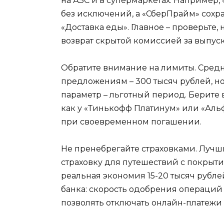
на АЗС и в супермаркетах. Например,
без исключений, а «СберПрайм» сохра
«Доставка еды». Главное – проверьте
возврат скрытой комиссией за выпуск:
Обратите внимание на лимиты. Сред
предложениям – 300 тысяч рублей, но
параметр – льготный период. Берите в
как у «Тинькофф Платинум» или «Аль
при своевременном погашении.
Не пренебрегайте страховками. Лучш
страховку для путешествий с покрытие
реальная экономия 15-20 тысяч рубл
банка: скорость одобрения операций 
позволять отключать онлайн-платежи