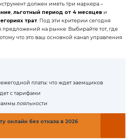
нструмент должен иметь три маркера –
ание
,
льготный период от 4 месяцев
и
тегориях трат
. Под эти критерии сегодня
 предложений на рынке. Выбирайте тот, где
потому что это ваш основной канал управления
ежегодной платы: что ждет заемщиков
удет с тарифами
раммы лояльности
у онлайн без отказа в 2026