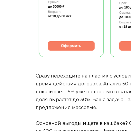
Сумма:
Срок:
до 30000 ₽
до 180
Возраст:
Сумма:
от 18
до 80 лет
до 1000
т
Возраст
от 18
д
рмить
Оформить
Сразу переходите на пластик с услов
время действия договора. Анализ 50
показывает: 15% уже полностью отказа
доля вырастет до 30%. Ваша задача –
предложения массовые.
Основной выгоды ищете в кэшбэке? С