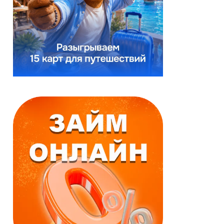
Реклама
Реклама
Займ онлайн
Займ онлайн
Моментальное
Выгодные условия
одобрение
За 15 минут
Первый заём
По паспорту и
бесплатно
телефону
Деньги зачисляются
Срок:
в течение нескольких
до 18 недель
минут.
Сумма:
до 60000 ₽
Срок:
Возраст:
до 25 дней
от 18
до 71 лет
Сумма:
до 50000 ₽
Возраст:
от 18
до 65 лет