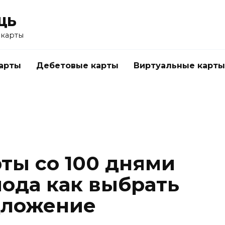
щь
 карты
арты
Дебетовые карты
Виртуальные карты
ты со 100 днями
иода как выбрать
дложение