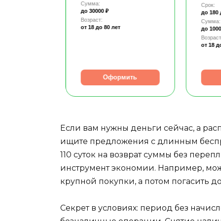
Сумма:
Срок:
до 30000 ₽
до 180
Возраст:
Сумма:
от 18
до 80 лет
до 1000
т
Возраст
от 18
д
рмить
Оформить
Если вам нужны деньги сейчас, а рас
ищите предложения с длинным беспр
110 суток на возврат суммы без перепл
инструмент экономии. Например, мож
крупной покупки, а потом погасить до
Секрет в условиях: период без начисл