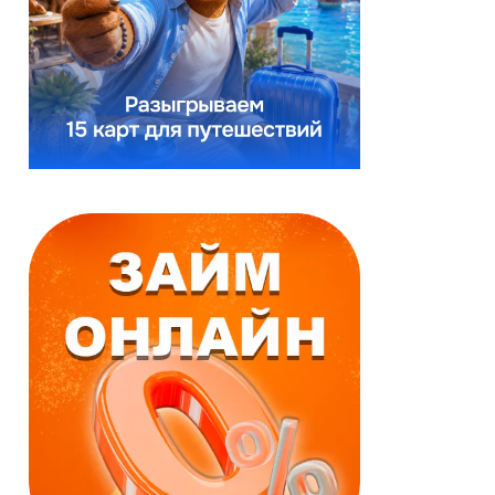
Реклама
Реклама
Займ онлайн
Займ онлайн
Моментальное
Выгодные условия
одобрение
За 15 минут
Первый заём
По паспорту и
бесплатно
телефону
Деньги зачисляются
Срок:
в течение нескольких
до 18 недель
минут.
Сумма:
до 60000 ₽
Срок:
Возраст:
до 25 дней
от 18
до 71 лет
Сумма:
до 50000 ₽
Возраст:
от 18
до 65 лет