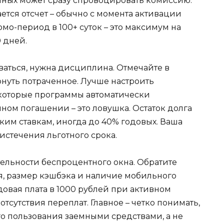
чных может сразу спровоцировать комиссию.
ается отсчет – обычно с момента активации
мо-период в 100+ суток – это максимум на
 дней.
ваться, нужна дисциплина. Отмечайте в
рнуть потраченное. Лучше настроить
екоторые программы автоматически
ном погашении – это ловушка. Остаток долга
ким ставкам, иногда до 40% годовых. Ваша
истечения льготного срока.
тельности беспроцентного окна. Обратите
, размер кэшбэка и наличие мобильного
овая плата в 1000 рублей при активном
тсутствия переплат. Главное – четко понимать,
го пользования заемными средствами, а не