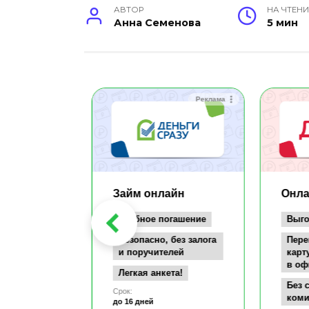
АВТОР
НА ЧТЕНИ
Анна Семенова
5 мин
Реклама
Реклама
айн
Займ онлайн
Онла
заём всего
Удобное погашение
Выго
т
Безопасно, без залога
Пере
документов
и поручителей
карт
в оф
а карту
Легкая анкета!
се
Без 
Срок:
коми
до 16 дней