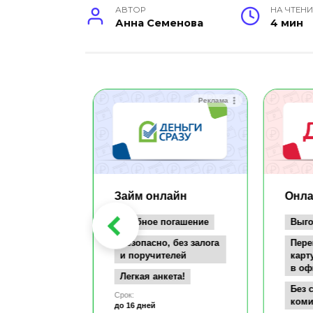
АВТОР
НА ЧТЕНИ
Анна Семенова
4 мин
Реклама
Реклама
айн
Займ онлайн
Онла
заём всего
Удобное погашение
Выго
т
Безопасно, без залога
Пере
документов
и поручителей
карт
в оф
а карту
Легкая анкета!
се
Без 
Срок:
коми
до 16 дней