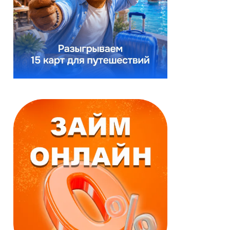
Реклама
Реклама
Займ онлайн
Займ онлайн
Моментальное
Выгодные условия
одобрение
За 15 минут
Первый заём
По паспорту и
бесплатно
телефону
Деньги зачисляются
Срок:
в течение нескольких
до 18 недель
минут.
Сумма:
до 60000 ₽
Срок:
Возраст:
до 25 дней
от 18
до 71 лет
Сумма:
до 50000 ₽
Возраст:
от 18
до 65 лет