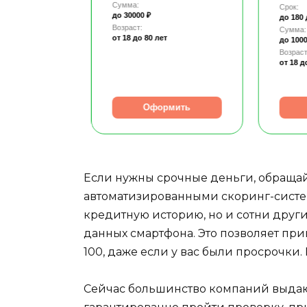
Сумма:
Срок:
до 30000 ₽
до 180
Возраст:
Сумма:
от 18
до 80 лет
до 1000
т
Возраст
от 18
д
рмить
Оформить
Если нужны срочные деньги, обращайт
автоматизированными скоринг-систем
кредитную историю, но и сотни други
данных смартфона. Это позволяет при
100, даже если у вас были просрочки. 
Сейчас большинство компаний выдают 