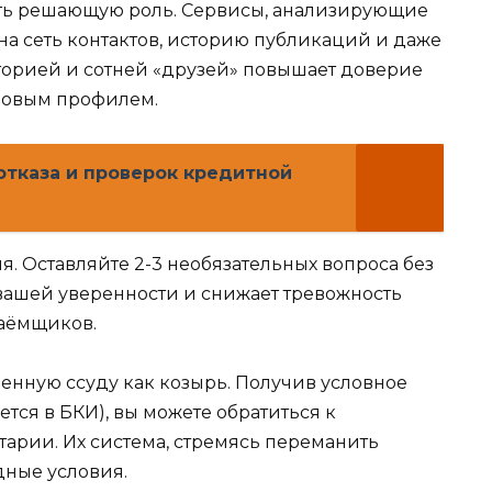
ать решающую роль. Сервисы, анализирующие
а сеть контактов, историю публикаций и даже
сторией и сотней «друзей» повышает доверие
 новым профилем.
отказа и проверок кредитной
. Оставляйте 2-3 необязательных вопроса без
о вашей уверенности и снижает тревожность
заёмщиков.
нную ссуду как козырь. Получив условное
ется в БКИ), вы можете обратиться к
нтарии. Их система, стремясь переманить
дные условия.